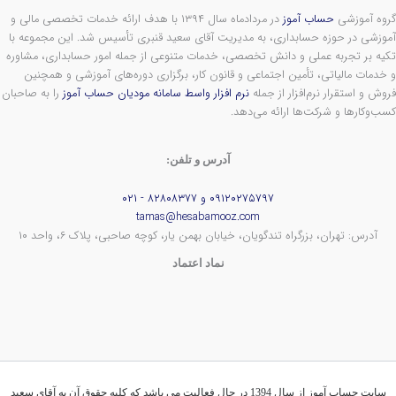
گروه آموزشی
حساب آموز
در مردادماه سال ۱۳۹۴ با هدف ارائه خدمات تخصصی مالی و
آموزشی در حوزه حسابداری، به مدیریت آقای سعید قنبری تأسیس شد. این مجموعه با
تکیه بر تجربه عملی و دانش تخصصی، خدمات متنوعی از جمله امور حسابداری، مشاوره
و خدمات مالیاتی، تأمین اجتماعی و قانون کار، برگزاری دوره‌های آموزشی و همچنین
فروش و استقرار نرم‌افزار از جمله
نرم افزار واسط سامانه مودیان حساب آموز
را به صاحبان
کسب‌وکارها و شرکت‌ها ارائه می‌دهد.
آدرس و تلفن:
۰۹۱۲۰۲۷۵۷۹۷ و ۸۲۸۰۸۳۷۷ - ۰۲۱
tamas@hesabamooz.com
آدرس: تهران، بزرگراه تندگویان، خیابان بهمن یار، کوچه صاحبی، پلاک ۶، واحد ۱۰
نماد اعتماد
سایت حساب آموز از سال 1394 در حال فعالیت می باشد که کلیه حقوق آن به آقای سعید