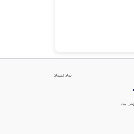
نماد اعتماد
من یار،