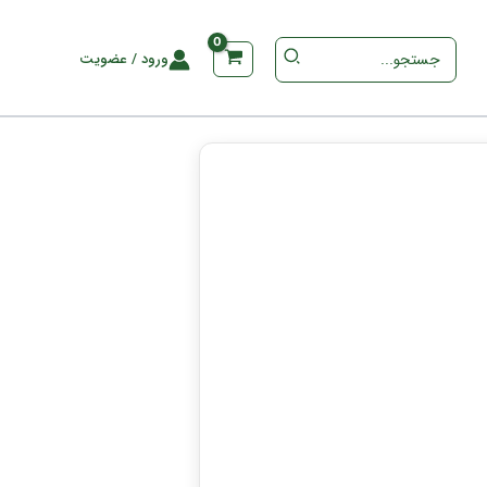
جستجو
ورود / عضویت
برای
: