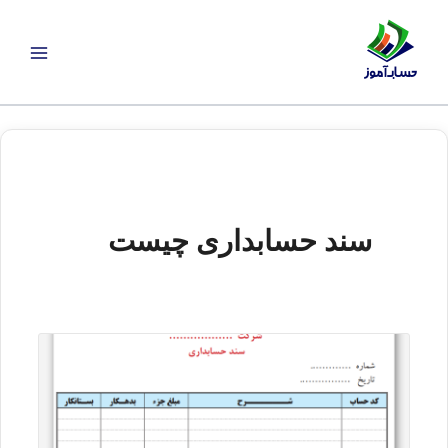
رش
ه
حتوا
سند حسابداری چیست