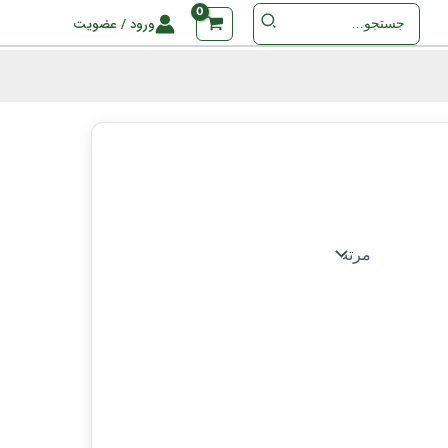
جستجو
ورود / عضویت
برای
: