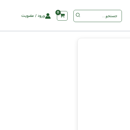
جستجو
ورود / عضویت
برای
: