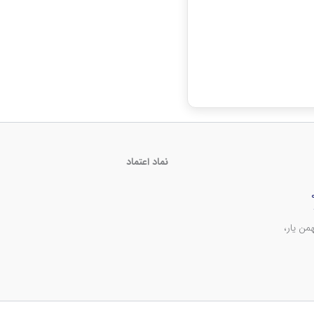
نماد اعتماد
من یار،