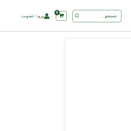
جستجو
ورود / عضویت
برای
: