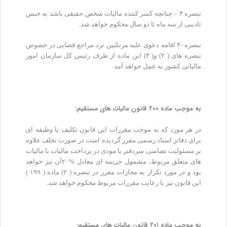
تبصره ۳ – چنانچه کسر کننده مالیات شخص حقیقی باشد به حبس
تادیبی از سه ماه تا دو سال محکوم خواهد شد.
تبصره -۴ اقامه دعوی علیه مرتکبین نزد مراجع قضایی در خصوص
تبصره های ( ۲) و( ۳) این ماده از طرف رئیس کل سازمان امور
مالیاتی کشور به عمل خواهد آمد.
به موجب ماده ۲۰۰ قانون مالیات های مستقیم:
در هر مورد که به موجب مقررات این قانون تکلیف یا وظیفه ای
برای دفاتر اسناد رسمی مقرر گردیده است در صورت تخلف علاوه
بر مسئولیت تضامنی سردفتر با مودی در پرداخت مالیات یا مالیات
های متعلق مربوط، مشمول جریمه ای معادل %۲۰آن نیز خواهد
بود و در مورد تکرار به مجازات مقرر در تبصره ( ۲) ماده ( ۱۹۹ )
این قانون نیز با رعایت مقررات مربوط محکوم خواهد شد.
به موجب ماده ۲۰۱ قانون مالیات های مستقیم: