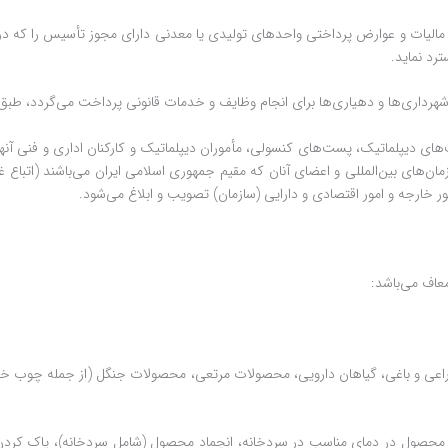
ان مکلف است با رعایت تبصره ‌های (۲) و (۴) این ماده ‌مالیات و عوارض پرداختی واحدهای تولیدی یا معدنی دارا
ترد نماید.
وریت‌های دیپلماتیک، پست‌های کنسولی، مأموران ‏دیپلماتیک و کارکنان اداری و فنی آ
ای بین‌المللی و اعضای آنان که مقیم جمهوری اسلامی ‏ایران می‌باشند (اتباع غیرای
خارجه و ‏امور اقتصادی و دارایی (سازمان) تصویب و ابلاغ می‌شود.
عاف می‌باشد:
اعی و باغی، گیاهان دارویی، محصولات مرتعی، محصولات جنگل (از جمله چوب خام
اری محصول در دمای مناسب در سردخانه، انجماد محصول (شامل سردخانه)، پاک کردن،