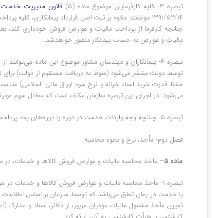
تبصره ۳- کلیه کارفرمایان موضوع ماده ‌(۵)
قانون مدیریت خدمات
۱۳۹۱/۵۲/۱۴ موظفند علاوه بر ثبت اصل قرارداد پیمانکاری، کلیه
چنانچه کارفرما از پرداخت مالیات و عوارض فروش خودداری کند، بعد
مالیات و عوارض به حساب پیمانکار منظور خواهدشد.
تبصره ۴- پیمانکاران و مهندسان مشاور موضوع این ماده ‌می‌توانند از اوراق تسویه خزانه موضوع ماده ‌(۲)
توسط دولت منتشر می‌شود (منوط به دریافت مستقیم از دولت) برای تسو
حفظ قدرت خرید اسناد خزانه یا نرخ سود اوراق مالی‌- اسلامی) متناس
می‌شود. در اجرای این تبصره سازمان مکلف است که معادل سهم عوارض
تبصره ۵- چنانچه وجه واردات خدمت در دوره یا دوره‌های بعد پرداخت شود، مالیات و عوارض آن هم در همان دوره پرداخت می‌شود.
فصل دوم‌- مأخذ، نرخ و نحوه محاسبه
ماده ۵‌
– مأخذ محاسبه مالیات و عوارض فروش کالاها و خدمات، در م
یا خدمت در زمان تعلق می‌باشد که توسط سازمان بر اساس اطلاعات م
تعیین مأخذ مشمول مالیات مؤدیان مزبور، از دفاتر، اسناد و مدارک (اع
کارشناس یا هیأت کارشناسی به آنان ارائه کند.