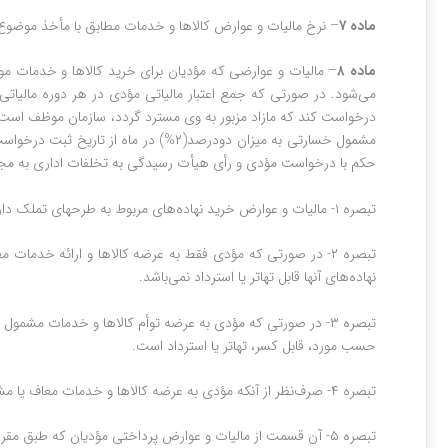
ماده ۷‌
– نرخ مالیات و عوارض کالاها و خدمات مطابق با مأخذ موضوع ماده ‌(۵) این قانون، به‌استثنای کالاهای خاص که نرخ آنها در ماده ‌(۲۶) این قانون تصریح شده، نه‌د
ماده ۸‌
– مالیات و عوارضی که مؤدیان برای خرید کالاها و خدمات مورد 
می‌شود.‏ در صورتی که جمع اعتبار مالیاتی مؤدی در هر دوره مالیاتی
درخواست کند که مازاد مزبور به وی مسترد گردد، سازمان موظف است حد
مشمول خسارتی ‏به میزان دودرصد(۲%) د
حکم با درخواست مؤدی و رأی هیأت رسیدگی به تخلفات اداری به مجازات بند «د» ماده ‌(۹) قانون رسیدگی به تخلفات ادار
تبصره ۱- مالیات و عوارض خرید نهاده‌های مربوط به طرحهای تملک دارایی‌های سرمایه‌ای (عمرانی) دولت قابل استرداد نیست و جزء بهای تمام شده دارایی‌های مزبور منظور می‌گردد.
تبصره ۲- در صورتی که مؤدی فقط به عرضه کالاها و ارائه خدما
نهاده‌های آنها قابل تهاتر یا استرداد نمی‌باشد.
تبصره ۳- در صورتی که مؤدی به عرضه توأم کالاها و خدمات مشمو
حسب مورد، قابل کسر، تهاتر یا استرداد است.‏
تبصره ۴- صرف‌نظر از آنکه مؤدی به عرضه کالاها و خدمات معاف یا مشمول اشتغال داشته باشد، مالیات وعوارض خرید مربوط به ماشین‌آلات خطوط تولید وی قابل کسر، تهاتر و استرداد می‌باشد.
تبصره ۵- آن قسمت از مالیات و عوارض پرداختی مؤدیان که طبق مقررات این قانون قابل تهاتر یا استرداد نیست، به عنوان هزینه‌های قابل قبول موضوع قانون مالیات‌های ‏مستقیم محسوب می‌شود.