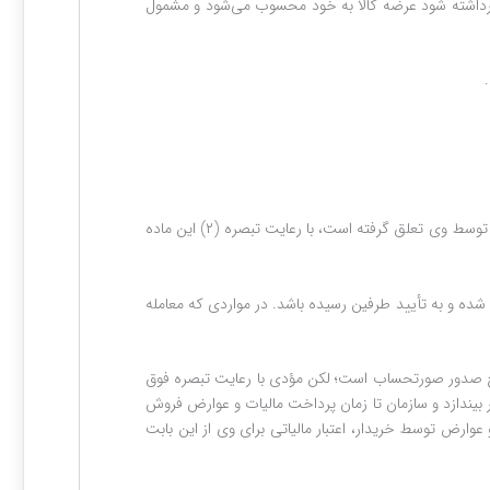
 برداشته شود عرضه کالا به خود محسوب می‌شود و مشمول
– مؤدی مکلف است حداکثر تا پایان ماهِ پس از انقضای هر دوره مالیاتی، کل مالیات و عوارضی را که طی آن دوره به فروش کالا و یا ارائه خدمات توسط وی تعلق گرفته است، با رعایت تبصره (۲) این ماده
ت شده و به‌ تأیید طرفین رسیده باشد. در مواردی که معامله
 تاریخ صدور صورتحساب است؛ لکن مؤدی با رعایت تبصره فوق
ر بیندازد و سازمان تا زمان پرداخت مالیات و عوارض فروش
ارض توسط خریدار، اعتبار مالیاتی برای وی از این بابت