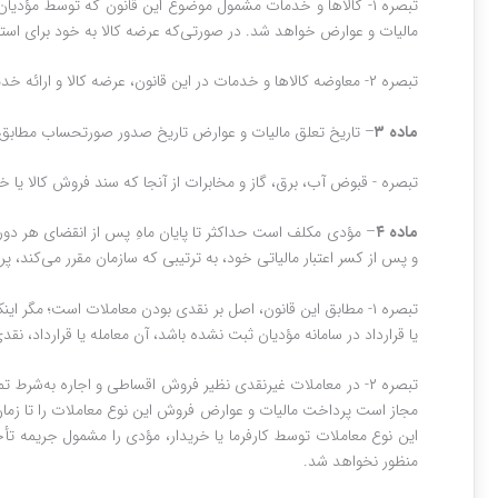
تبصره ۱- کالاها و خدمات مشمول موضوع این قانون که توسط 
مالیات و عوارض خواهد شد. در صورتی‌که عرضه کالا به خود برای اس
تبصره ۲- معاوضه کالاها و خدمات در این قانون، عرضه کالا و ارائه خدمت از طرف هر یک از متعاملین محسوب می‌شود و مشمول مقررات این قانون است.
ماده ۳‌
– تاریخ تعلق مالیات و عوارض تاریخ صدور صورتحساب مطابق 
تبصره ‌- قبوض آب، برق، گاز و مخابرات از آنجا که سند فروش کال
ماده ۴‌
‌و پس از کسر اعتبار مالیاتی خود، به ترتیبی که سازمان مقرر می‌کند، پ
تبصره ۱- مطابق این قانون، اصل بر نقدی بودن معاملات است؛ مگر
یا قرارداد در سامانه مؤدیان ثبت نشده باشد، آن معامله یا قرارداد، نق
تبصره ۲- در معاملات غیرنقدی نظیر فروش اقساطی و اجاره به‌ش
مجاز است پرداخت مالیات و عوارض فروش این نوع معاملات را تا زمان پ
این نوع معاملات توسط کارفرما یا خریدار، مؤدی را مشمول جریمه تأ
منظور نخواهد شد.