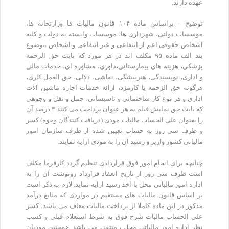
عهده دارند.
توضیح – براساس ماده ۱۰۴ قانون مالیات ها وزارتخانه ها،
موسسات دولتی، شهرداری ها، موسسات وابسته به دولت و کلیه
اشخاص حقوقی اعم از انتفاعی و غیر انتفاعی و اشخاص موضوع
بند الف ماده ۹۵ مکلف اند در هر مورد که بابت حق الزحمه
پزشکی، هزینه های بیمارستانی،داوری، مشاوره ای، خدمات مالی
و اداری، نویسندگی، هنرپیشگی، نقاشی، دلالی، حق العمل کاری،
هرگونه حق الزحمه یا کارمزد، ارائه خدمات اجاره ماشین آلات
اداری و هر نوع کار ساختمانی و تاسیساتی، حمل و نقل و وجوهی
که بابت حق نمایش فیلم به هر عنوان پرداخت می کنند ۳ درصد آن
را بعنوان علی الحساب مالیات مودی (دریافت کنندگان وجوه) کسر
و ظرف سی روز به حساب تعیین شده از طرف سازمان امور
مالیاتی کشور واریز و رسید آن را به مودی ارایه نمایند.
چنانچه برای انجام امور فوق قراردادی تنظیم گردد کارفرما مکلف
است ظرف سی روز از تاریخ انعقاد قرارداد رونوشت آن را به
اداره امور مالیاتی محل با اخذ رسید ارایه نماید. لازم به ذکر است
بر اساس قانون مالیات های مستقیم در مواردی که منابع درآمد
مذکور در این ماده کاملا از پرداخت مالیات معاف می باشد، کسر
علی الحساب مالیات شرح فوق به شرط استعلام قبلی و کسب
نظر اداره امور مالیاتی محل ، منتفی می باشد. همچنین مودیان