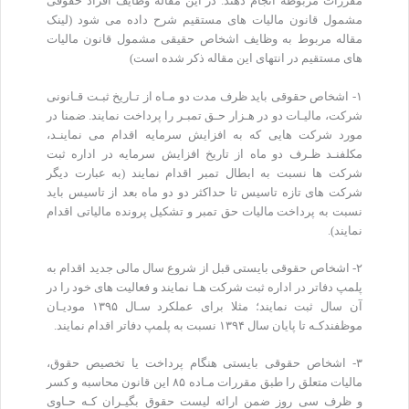
مقررات مربوطه انجام دهند. در این مقاله وظایف افراد حقوقی
مشمول قانون مالیات های مستقیم شرح داده می شود (لینک
مقاله مربوط به وظایف اشخاص حقیقی مشمول قانون مالیات
های مستقیم در انتهای این مقاله ذکر شده است)
۱- اشخاص حقوقی باید ظرف مدت دو مـاه از تـاریخ ثبـت قـانونی
شرکت، مالیـات دو در هـزار حـق تمبـر را پرداخت نمایند. ضمنا در
مورد شرکت هایی که به افزایش سرمایه اقدام می نماینـد،
مکلفنـد ظـرف دو ماه از تاریخ افزایش سرمایه در اداره ثبت
شرکت ها نسبت به ابطال تمبر اقدام نمایند (به عبارت دیگر
شرکت های تازه تاسیس تا حداکثر دو دو ماه بعد از تاسیس باید
نسبت به پرداخت مالیات حق تمبر و تشکیل پرونده مالیاتی اقدام
نمایند).
۲- اشخاص حقوقی بایستی قبل از شروع سال مالی جدید اقدام به
پلمپ دفاتر در اداره ثبت شرکت هـا نمایند و فعالیت های خود را در
آن سال ثبت نمایند؛ مثلا برای عملکرد سـال ۱۳۹۵ مودیـان
موظفندکـه تا پایان سال ۱۳۹۴ نسبت به پلمپ دفاتر اقدام نمایند.
۳- اشخاص حقوقی بایستی هنگام پرداخت یا تخصیص حقوق،
مالیات متعلق را طبق مقررات مـاده ۸۵ این قانون محاسبه و کسر
و ظرف سی روز ضمن ارائه لیست حقوق بگیـران کـه حـاوی