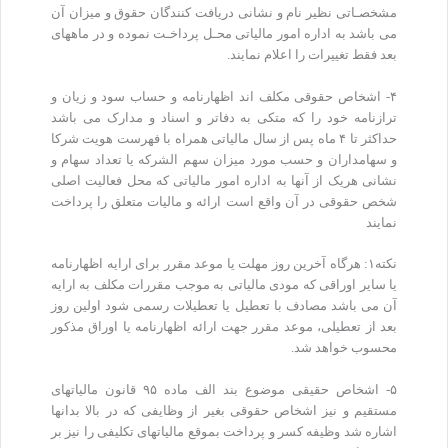
مشخصـاتی نظیر نام و نشانی دریافت کنندگان حقوق و میزان آن
می باشد به اداره امور مالیاتی محـل پرداخـت نموده و در ماههای
بعد فقط تغییرات را اعلام نمایند.
۴- اشخاص حقوقی مکلف اند اظهارنامه و حساب سود و زیان و
ترازنامه خود را که متکی به دفاتر و اسناد و مدارک می باشد
حداکثر تا ۴ ماه پس از سال مالیاتی همراه با فهرست هویت شرکا
و سهامداران و حسب مورد میزان سهم الشرکه یا تعداد سهام و
نشانی هریک از آنها به اداره امور مالیاتی که محل فعالیت اصلی
شخص حقوقی در آن واقع است ارائه و مالیات متعلق را پرداخت
نمایند
نکته۱: هرگاه آخرین روز مهلت یا موعد مقرر برای ارایه اظهارنامه
یا سایر اوراقی که مودی مالیاتی به موجب مقررات مکلف به ارایه
آن می باشد مصادف با تعطیل یا تعطیلات رسمی شود اولین روز
بعد از تعطیلی، موعد مقرر جهت ارائه اظهارنامه یا اوراق مذکور
محسوب خواهد شد.
۵- اشخاص حقیقی موضوع بند الف ماده ۹۵ قانون مالیاتهای
مستقیم و نیز اشخاص حقوقی بغیر از وظایفی که در بالا بدانها
اشاره شد وظیفه کسر و پرداخت بموقع مالیاتهای تکلیفی را نیز بر