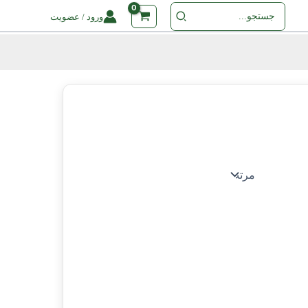
جستجو
ورود / عضویت
برای
: