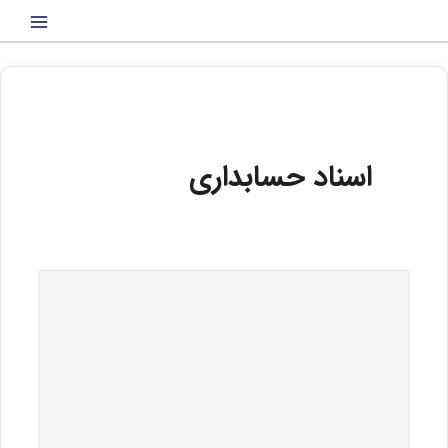
رش
ه
حتوا
اسناد حسابداری