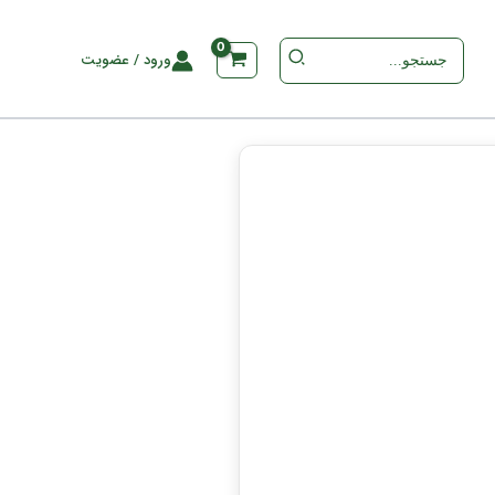
جستجو
ورود / عضویت
برای
: