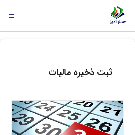
رش
ه
حتوا
ثبت ذخیره مالیات