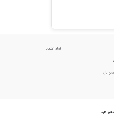
نماد اعتماد
من یار،