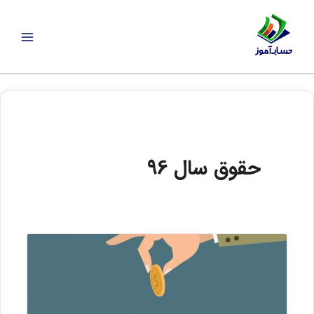
رش
ه
حتوا
حقوق سال 96