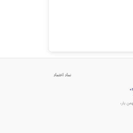
نماد اعتماد
من یار،