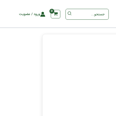
جستجو
ورود / عضویت
برای
: