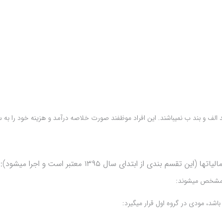
 می‎شود):
ص می‎شوند:
 مودی در گروه اول قرار می‎گیرد: