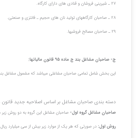
۲۷ ـ شیرینی فروشان و قنادی های دارای کارگاه.
۲۸ ـ صاحبان کارگاههای تولید نان های حجیم ـ فانتزی و صنعتی.
۲۹ ـ صاحبان مصالح فروشیها.
ج- صاحبان مشاغل بند ج ماده ۹۵ قانون مالیات‎ها:
این بخش شامل تمامی صاحبان مشاغلی می‎باشد که مشمول مشاغل بند الف و بند ب نمی‎باشند. این افراد موظفند صورت خلاصه درآمد و هزینه خود را به سازمان امور مالیاتی ارائه کنند.
دسته بندی صاحبان مشاغل بر اساس اصلاحیه جدید قانون مالیات‎ها (این تقسم بندی از ابتدای سال ۱۳۹۵ معتبر است و اجرا
صاحبان مشاغل گروه اول-
صاحبان مشاغل این گروه به دو روش زیر مشخ
روش اول:
در صورتی که هر یک از موارد زیر بیش از سی میلیارد ریال باشد،