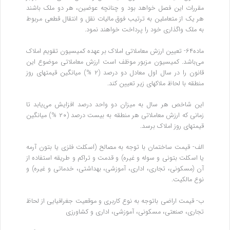
مقررات این فصل خواهد بود و چنانچه عوضین، هر دو ملک باشند
هر یک از متعاملین به‌ ترتیب فوق مالیات نقل و انتقال قطعی مربوط
به ملک واگذاری خود را پرداخت خواهند نمود.
ماده۶۴- تعیین ارزش معاملاتی املاک بر عهده کمیسیون تقویم املاک
می‌باشد. کمیسیون مزبور موظف است ارزش معاملاتی موضوع این
قانون را در سال اول معادل دو درصد (۲ %) میانگین قیمتهای روز
منطقه با لحاظ ملاکهای زیر تعیین کند.
این شاخص هر سال به ‌میزان دو واحد درصد افزایش می‌یابد تا
زمانی که ارزش معاملاتی هر منطقه به بیست‌ درصد (۲۰ %) میانگین
قیمتهای روز املاک برسد.
الف- قیمت ساختمان با توجه به مصالح (اسکلت فلزی یا بتون آرمه
یا اسکلت بتونی و سوله و غیره) و قدمت و تراکم و طریقه استفاده از
آن (مسکونی، تجاری، اداری، آموزشی، بهداشتی، ‌خدماتی و غیره) و
نوع مالکیت.
ب- قیمت اراضی باتوجه به نوع کاربری و موقعیت جغرافیایی از لحاظ
تجاری، صنعتی، مسکونی، آموزشی، اداری و کشاورزی