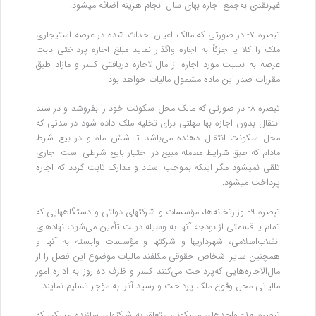
غیرنقدی به‌جمع اجاره ‌بهای سال انجام هزینه اضافه میشود.
تبصره ۷- در صورتی که مالک اعیان احداث شده در عرصه استیجاری
ملک را کلا یا جزئاً به اجاره واگذار نماید مبلغ اجاره پرداختی بابت
عرصه‌ به نسبت مورد اجاره از مال‌الاجاره دریافتی کسر و مازاد طبق
مقررات صدر این ماده مشمول مالیات خواهد بود.
تبصره ۸- در صورتی که مالک محل سکونت خود را بفروشد و در سند
انتقال بدون اجازه بها مهلتی برای تخلیه ملک داده شود در مدتی که
محل‌ سکونت انتقال دهنده می‌باشد تا شش ماه و در بیع شرط
مادام که طبق شرایط معامله مبیع در اختیار بایع شرطی است اجاری
تلقی نمیشود مگر اینکه ‌بموجب اسناد و مدارک ثابت گردد که اجاره
پرداخت میشود.
تبصره ۹- وزارتخانه‌ها، مؤسسات و شرکتهای دولتی و دستگاههایی که
تمام یا قسمتی از بودجه آنها به وسیله دولت تأمین می‌شود، نهادهای
انقلاب‌اسلامی، شهرداریها و شرکتها و مؤسسات وابسته به آنها و
همچنین سایر اشخاص حقوقی مکلفند مالیات موضوع این فصل را از
مال‌الاجاره‌هایی که‌پرداخت می‌کنند کسر و ظرف ده روز به ‌اداره امور
مالیاتی محل وقوع ملک پرداخت و رسید آنرا به مؤجر تسلیم نمایند.
تبصره ۱۰- واحدهای مسکونی متعلق به شرکتهای سازنده مسکن که