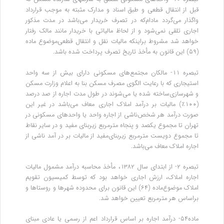
قبل از انتقال قطعی و طبق اسناد و مدارک مثبته به موجب قرارداد
واگذار می‌گردد مادام‌که در تصرف خریدار می‌باشد در مدت مذکور
اجاری تلقی نمی‌شود و از لحاظ مالیاتی با خریدار مانند مالک رفتار
خواهد شد مشروط براینکه مالیات نقل و انتقال قطعی‌موضوع ماده
(۵۹) این قانون به مأخذ تاریخ تصرف پرداخت شده باشد.
تبصره ۱۱- مالکان مجتمع‌های مسکونی دارای بیش از سه واحد
استیجاری که با رعایت الگوی مصرف مسکن بنا به اعلام وزارت مسکن
و شهرسازی‌ساخته شده یا می‌شوند در طول مدت اجاره از صد درصد
(۱۰۰٪) مالیات بر درآمد املاک اجاری معاف می‌باشد در غیر این
صورت درآمد هر شخص‌ناشی از اجاره واحد یا واحدهای مسکونی در
تهران تا مجموع یکصد و پنجاه مترمربع زیربنای مفید و در سایر نقاط
تا مجموع دویست مترمربع زیربنای‌مفید از مالیات بر در آمد ناشی از
اجاره املاک معاف می‌باشد.
تبصره ۲- از ابتدای سال ۱۳۸۲، مأخذ محاسبه درآمد مشمول مالیات
اجاره املاک، ارزش اجاری خواهد بود که توسط کمیسیون تقویم
املاک موضوع‌ماده (۶۴) این قانون برای محدوده شهرها و روستاها و
براساس هر مترمربع تعیین خواهد شد.
ماده۵۴- درآمد اجاره بر اساس قرارداد اعم از رسمی یا عادی مبنای