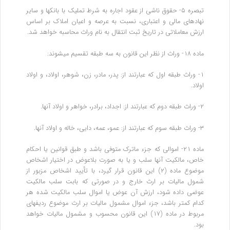
تبصره ۵- حقوق ناشی از عقود اجاره به شرط تملیک با بانکها و سایر
نهادهای مالی و اعتباری، نسبت به عرصه و اعیان املاک بر اساس
ارزش معاملاتی در تاریخ ثبت انتقال به نام وراث محاسبه خواهد شد.
‌ماده ۱۸- وراث از نظر این قانون به سه طبقه تقسیم میشوند:
۱- وراث طبقه اول که عبارتند از: پدر، مادر، زن، شوهر، اولاد، و اولاد
اولاد.
۲- وراث طبقه دوم که عبارتند از: اجداد، برادر، خواهر و اولاد آنها.
۳- وراث طبقه سوم که عبارتند از: عمو، عمه، دایی، خاله و اولاد آنها.
ماده ۲۱- اموالی که جزء ماترک متوفی باشد و طبق قوانین یا احکام
خاص، مالکیت آنها سلب و یا به صورت بلاعوض در اختیار اشخاص
موضوع ماده (۲) این قانون قرار گیرد، با تأیید اشخاص مزبور از
شمول مالیات بر ارث خارج و در صورتی که بابت سلب مالکیت
عوضی داده شود، ارزش آن عوض یا اموال سلب مالکیت شده هر
کدام کمتر باشد، جزء اموال مشمول مالیات بر ارث موضوع ردیفهای
مربوط در ماده (۱۷) این قانون محسوب و مشمول مالیات خواهد
بود.