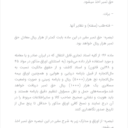
حق تمبر اخذ میشود.
– برات.
– فته‌طلب (‌سفته) و نظایر آنها.
تبصره- حق تمبر مقرر در این ماده بابت کمتر از هزار ریال معادل حق
تمبر هزار ریال خواهد بود.
‌ماده ۴۶- از کلیه اسناد تجاری قابل انتقال که در ایران صادر و یا معامله
و مورد استفاده قرار داده می‌شود (‌به استثنای اوراق مذکور در مواد ۴۵
و ۴۸‌این قانون) و اسناد کاشف و از حقوق مالکیت نسبت به
مال‌التجاره از قبیل بارنامه دریایی و هوایی و همچنین اوراق بیمه
مال‌التجاره نج هزار (۵۰۰۰) ریال و بارنامه زمینی و صورت وضعیت
مسافری یک هزار (۱۰۰۰) ریال حق تمبر دریافت خواهد
شد.مؤسسه‌های حمل و نقل مسؤول تنظیم دقیق بارنامه هستند و
باید هویت و نشانی صحیح صاحب کالا و سایر‌اطلاعات مربوط را در
آن درج نمایند و نسخ کافی اوراق مذکور را حداقل تا پنج سال از
تاریخ صدور نگاهداری کنند
تبصره- از اوراق و مدارک زیر به شرح مقرر در این تبصره حق تمبر اخذ
می‌شود: