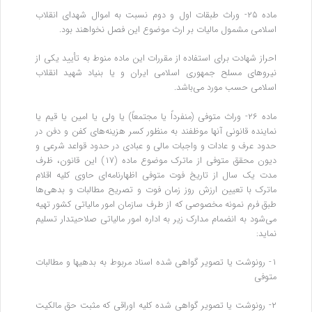
ماده ۲۵- وراث طبقات اول و دوم نسبت به اموال شهدای انقلاب
اسلامی مشمول مالیات بر ارث موضوع این فصل نخواهند بود.
احراز شهادت برای استفاده از مقررات این ماده منوط به تأیید یکی از
نیروهای مسلح جمهوری اسلامی ایران و یا بنیاد شهید انقلاب
اسلامی حسب‌ مورد می‌باشد.
ماده ۲۶- وراث متوفی (منفرداً یا مجتمعاً) یا ولی یا امین یا قیم یا
نماینده قانونی آنها موظفند به منظور کسر هزینه‌های کفن و دفن در
حدود عرف و عادات و واجبات مالی و عبادی در حدود قواعد شرعی و
دیون محقق متوفی از ماترک موضوع ماده (۱۷) این قانون، ظرف
مدت یک سال از تاریخ فوت متوفی اظهارنامه‌ای حاوی کلیه اقلام
ماترک با تعیین ارزش روز زمان فوت و تصریح مطالبات و بدهی‌ها
طبق فرم نمونه مخصوصی که از طرف سازمان امور مالیاتی کشور تهیه
می‌شود به انضمام مدارک زیر به اداره امور مالیاتی صلاحیتدار تسلیم
نماید:
۱- رونوشت یا تصویر گواهی ‌شده اسناد مربوط به بدهیها و مطالبات
متوفی
۲- رونوشت یا تصویر گواهی ‌شده کلیه اوراقی که مثبت حق مالکیت