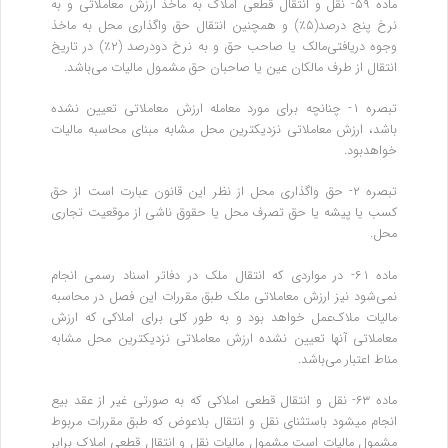
ماده ۵۹- نقل و انتقال قطعی املاک به ماخذ ارزش معاملاتی و به
نرخ پنج درصد(۵٪) و همچنین انتقال حق واگذاری محل به ماخذ
وجوه دریافتی‌مالک یا صاحب حق و به نرخ دودرصد (۲٪) در تاریخ
انتقال از طرف مالکان عین یا صاحبان حق مشمول مالیات می‌باشد.
‌تبصره ۱- چنانچه برای مورد معامله ارزش معاملاتی تعیین نشده
باشد، ارزش معاملاتی نزدیکترین محل مشابه مبنای محاسبه مالیات
خواهد‌بود.
‌تبصره ۲- حق واگذاری محل از نظر این قانون عبارت است از حق
کسب یا پیشه یا حق تصرف محل یا حقوق ناشی از موقعیت تجاری
محل.
ماده ۶۱- در مواردی که انتقال ملک در دفاتر اسناد رسمی انجام
نمی‌شود نیز ارزش معاملاتی ملک طبق مقررات این فصل در محاسبه
مالیات ملاک‌عمل خواهد بود و به طور کلی برای املاکی که ارزش
معاملاتی آنها تعیین نشده ارزش معاملاتی نزدیکترین محل مشابه
مناط اعتبار می‌باشد.
ماده ۶۳- نقل و انتقال قطعی املاکی که به صورتی غیر از عقد بیع
انجام میشود باستثنای نقل و انتقال بلاعوض که طبق مقررات مربوط
مشمول‌ مالیات است مشمول مالیات نقل و انتقال قطعی املاک برابر