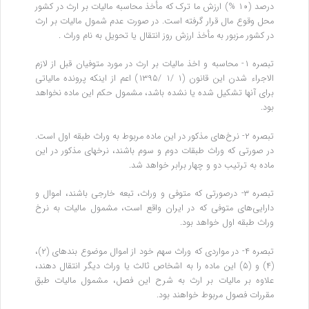
‌درصد (۱۰ %) ارزش ما ترک که مأخذ محاسبه مالیات بر ارث در کشور
محل وقوع مال قرار گرفته است. در صورت عدم شمول مالیات بر ارث
در کشور مزبور به مأخذ ارزش روز انتقال یا تحویل به نام وراث .
تبصره ۱- محاسبه و اخذ مالیات بر ارث در مورد متوفیان قبل از لازم‌
الاجراء شدن این قانون (۱ /۱ /۱۳۹۵) اعم از اینکه پرونده مالیاتی
برای آنها تشکیل شده یا نشده باشد، مشمول حکم این ماده نخواهد
بود.
تبصره ۲- نرخ‌های مذکور در این ماده مربوط به وراث طبقه اول است.
در صورتی که وراث طبقات دوم و سوم باشند، نرخهای مذکور در این
ماده به ترتیب دو و چهار برابر خواهد شد.
تبصره ۳- درصورتی که متوفی و وراث، تبعه خارجی باشند، اموال و
دارایی‌های متوفی که در ایران واقع است، مشمول مالیات به نرخ
وراث طبقه اول خواهد بود.
تبصره ۴- در مواردی که وراث سهم خود از اموال موضوع بندهای (۲)،
(۴) و (۵) این ماده را به اشخاص ثالث یا وراث دیگر انتقال دهند،
علاوه بر مالیات بر ارث به شرح این فصل، مشمول مالیات طبق
مقررات فصول مربوط خواهند بود.