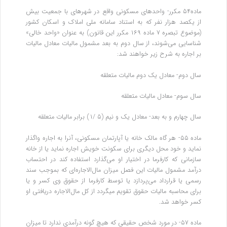
ماده۵۴ مکرر- واحدهای مسکونی واقع در شهرهای با جمعیت بیش
از یکصد هزار نفر که به استناد سامانه ملی املاک و اسکان کشور
(موضوع تبصره ۷ ماده ۱۶۹ مکرر این قانون) به‌ عنوان «واحد خالی»
شناسایی می‌شوند، از سال دوم به بعد مشمول مالیات معادل مالیات
بر اجاره به شرح زیر خواهند شد:
سال دوم- معادل یک دوم مالیات متعلقه
سال سوم- معادل مالیات متعلقه
سال چهارم و به بعد- معادل یک‌ و نیم (۵ /۱) برابر مالیات متعلقه
ماده ۵۵- هر گاه مالک خانه یا آپارتمان مسکونی، آنرا به اجاره واگذار
نماید و خود محل دیگری برای سکونت خویش اجاره نماید یا از خانه
‌سازمانی که کارفرما در اختیار او می‌گذارد استفاده کند در احتساب
درآمد مشمول مالیات این فصل میزان مال‌الاجاره‌ای که بموجب سند
رسمی یا ‌قرارداد می‌پردازد یا توسط کارفرما از حقوق وی کسر و یا
برای محاسبه مالیات حقوق تقویم میگردد از کل مال‌الاجاره دریافتی او
کسر خواهد شد.
ماده ۵۷- در مورد شخص حقیقی که هیچ گونه درآمدی ندارد تا میزان