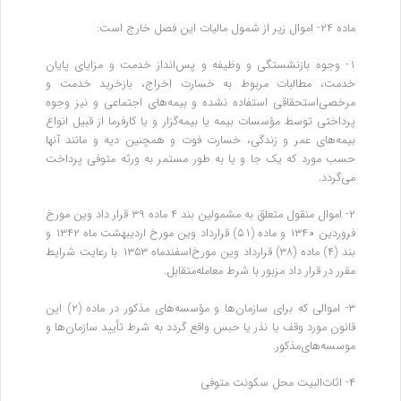
‌ماده ۲۴- اموال زیر از شمول مالیات این فصل خارج است:
۱- وجوه بازنشستگی و وظیفه و پس‌انداز خدمت و مزایای پایان
خدمت، مطالبات مربوط به خسارت اخراج، بازخرید خدمت و
مرخصی‌استحقاقی استفاده نشده و بیمه‌های اجتماعی و نیز وجوه
پرداختی توسط مؤسسات بیمه یا بیمه‌گزار و یا کارفرما از قبیل‌ انواع
بیمه‌های عمر و زندگی، خسارت فوت و همچنین دیه و مانند آنها
حسب مورد که یک‌ جا و یا به طور مستمر به ورثه متوفی پرداخت
می‌گردد.
۲- اموال منقول متعلق به مشمولین بند ۴ ماده ۳۹ قرار داد وین مورخ
فروردین ۱۳۴۰ و ماده (۵۱) قرارداد وین مورخ اردیبهشت ماه ۱۳۴۲ و
بند (۴) ماده (۳۸) قرارداد وین مورخ‌اسفندماه ۱۳۵۳ با رعایت شرایط
مقرر در قرار داد مزبور با شرط معامله‌متقابل.
۳- اموالی که برای سازمان‌ها و مؤسسه‌های مذکور در ماده (۲) این
قانون مورد وقف یا نذر یا حبس واقع گردد به شرط تأیید سازمان‌ها و
موسسه‌های‌مذکور.
۴- اثاث‌البیت محل سکونت متوفی