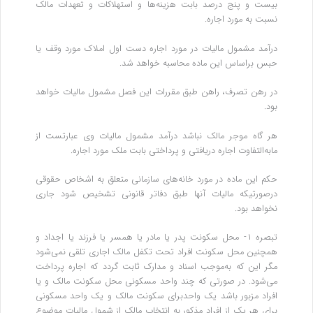
بیست و پنج ‌درصد بابت هزینه‌ها و استهلاکات و تعهدات مالک
نسبت به مورد اجاره.
درآمد مشمول مالیات در مورد اجاره دست اول املاک مورد وقف یا
حبس براساس این ماده محاسبه خواهد شد.
در رهن تصرف، راهن طبق مقررات این فصل مشمول مالیات خواهد
بود.
هر گاه موجر مالک نباشد درآمد مشمول مالیات وی عبارتست از
مابه‌التفاوت اجاره دریافتی و پرداختی بابت ملک مورد اجاره.
حکم این ماده در مورد خانه‌های سازمانی متعلق به اشخاص حقوقی
درصورتیکه مالیات آنها طبق دفاتر قانونی تشخیص شود جاری
نخواهد بود.
تبصره ۱- محل سکونت پدر یا مادر یا همسر یا فرزند یا اجداد و
همچنین محل سکونت افراد تحت تکفل مالک اجاری تلقی نمی‌شود
مگر این که به‌موجب اسناد و مدارک ثابت گردد که اجاره پرداخت
می‌شود. در صورتی که چند واحد مسکونی محل سکونت مالک و یا
افراد مزبور باشد یک واحد‌برای سکونت مالک و یک واحد مسکونی
برای هر یک از افراد مذکور به انتخاب مالک از شمول مالیات موضوع