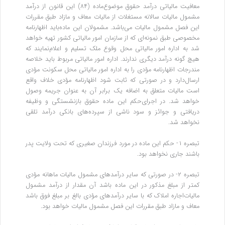
معافیت مالیاتی درآمد حقوق موضوع‌ماده (۸۴) این قانون از درآمد
مشمول مالیات سالانه مستغلات از مالیات معاف و مازاد طبق مقررات
این فصل مشمول مالیات می‌باشد. مشمولان این ماده‌باید اظهارنامه
مخصوصی طبق نمونه‌ای که از سازمان امور مالیاتی کشور تهیه خواهد
شد به اداره امور مالیاتی محل وقوع ملک تسلیم و اعلام‌نمایند که
هیچ گونه درآمد دیگری ندارند. اداره امور مالیاتی مربوط باید خلاصه
مندرجات اظهارنامه مؤدی را به اداره امور مالیاتی محل سکونت مؤدی
ارسال‌دارد و در صورتی که ثابت شود اظهارنامه مؤدی خلاف واقع
است مالیات متعلق به اضافه یک برابر آن به عنوان جریمه وصول
خواهد شد. در اجرای‌حکم این ماده حقوق بازنشستگی و وظیفه
دریافتی و جوائز و سود ناشی از سپرده‌های بانکی درآمد تلقی
نخواهد شد.
‌تبصره ۱- حکم این ماده در مورد فرزندان صغیری که تحت ولایت پدر
باشند جاری نخواهد بود.
تبصره ۲- در صورتی که سایر درآمدهای مشمول مالیات ماهانه مؤدی
کمتر از مبلغ مذکور در این ماده باشد آن مقدار از درآمد مشمول
مالیات‌اجاره املاک که با سایر درآمدهای مؤدی بالغ بر مبلغ فوق باشد
معاف و مازاد طبق مقررات این فصل مشمول مالیات خواهد بود.