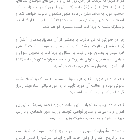
موارد مزبور به ترتیب از ارزش روز اموال و دارایی‌های موضوع بندهای
(۱)، (۲)، (۳)، (۴) و (۵) ماده (۱۷) این قانون کسر و مازاد ماترک
حسب مورد به مأخذ مقرر در ماده مزبور مشمول مالیات خواهد شد و
اضافه مالیات‌های پرداختی موضوع ماده (۱۷) این قانون با ارائه اسناد
و مدارک مثبته به پرداخت‌ کننده مسترد خواهد شد.
ج- در صورتی که کل ماترک یا بخشی از آن مطابق بندهای (الف) و
(ب) مشمول مالیات نباشد، اداره امور مالیاتی موظف است گواهی
لازم مبنی بر بلامانع بودن ثبت یا انتقال یا پرداخت یا تحویل اموال و
دارایی غیرمشمول متوفی به وراث را حسب موارد مذکور در ماده (۱۷)
این قانون به‌عنوان مراجع ذی‌ربط صادر نماید.
تبصره ۱- در صورتی که بدهی متوفی مستند به مدارک و اسناد مثبته
قانونی بوده و اصالت آن مورد تأیید اداره امور مالیاتی صلاحیتدار قرار
گیرد قابل کسر از ماترک خواهد بود.
تبصره ۲- آیین‌نامه اجرائی این ماده درمورد نحوه رسیدگی، ارزیابی
اموال و دارایی‌ها و صدور گواهی توسط وزارت امور اقتصادی و دارایی
تهیه می‌شود و به‌ تصویب هیأت وزیران می‌رسد.
ماده ۳۳- مأموران کنسولی ایران در خارج از کشور موظفند ظرف سه
ماه از تاریخ اطلاع از وقوع فوت اتباع ایرانی مراتب را ضمن ارسال