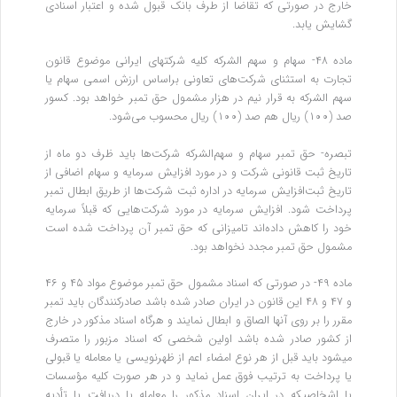
خارج در صورتی که تقاضا از طرف بانک قبول شده و اعتبار اسنادی
‌گشایش یابد.
ماده ۴۸- سهام و سهم الشرکه کلیه شرکتهای ایرانی موضوع قانون
تجارت به استثنای شرکت‌های تعاونی براساس ارزش اسمی سهام یا
سهم الشرکه به ‌قرار نیم در هزار مشمول حق تمبر خواهد بود. کسور
صد (۱۰۰) ریال هم صد (۱۰۰) ریال محسوب می‌شود.
تبصره- حق تمبر سهام و سهم‌الشرکه شرکت‌ها باید ظرف دو ماه از
تاریخ ثبت قانونی شرکت و در مورد افزایش سرمایه و سهام اضافی از
تاریخ ثبت‌افزایش سرمایه در اداره ثبت شرکت‌ها از طریق ابطال تمبر
پرداخت شود. افزایش سرمایه در مورد شرکت‌هایی که قبلاً سرمایه
خود را کاهش داده‌اند تا‌میزانی که حق تمبر آن پرداخت شده است
مشمول حق تمبر مجدد نخواهد بود.
ماده ۴۹- در صورتی که اسناد مشمول حق تمبر موضوع مواد ۴۵ و ۴۶
و ۴۷ و ۴۸ این قانون در ایران صادر شده باشد صادرکنندگان باید تمبر
مقرر ‌را بر روی آنها الصاق و ابطال نمایند و هرگاه اسناد مذکور در خارج
از کشور صادر شده باشد اولین شخصی که اسناد مزبور را متصرف
میشود باید قبل ‌از هر نوع امضاء اعم از ظهرنویسی یا معامله یا قبولی
یا پرداخت به ترتیب فوق عمل نماید و در هر صورت کلیه مؤسسات
یا اشخاصیکه در ایران اسناد ‌مذکور را معامله یا دریافت یا تأدیه