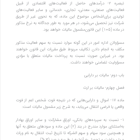
تبصره ۲- درآمدهای حاصل از فعالیت‌های اقتصادی از قبیل
فعالیت‌های صنعتی، معدنی، تجاری، خدماتی و سایر فعالیت‌های
تولیدی برای‌اشخاص موضوع این ماده، که به نحوی غیر از طریق
شرکت نیز تحصیل می‌شود، در هر مورد به طور جداگانه به نرخ مذکور
در ماده (۱۰۵) این قانون‌مشمول مالیات خواهد بود.
‌مسؤولان اداره امور در این گونه موارد نسبت به سهم فعالیت مذکور
مکلف به انجام دادن تکالیف مربوط طبق مقررات این قانون خواهند
بود. در غیر‌این صورت نسبت به پرداخت مالیات متعلق با مؤدی
مسؤولیت تضامنی خواهند داشت.
‌باب دوم- مالیات بر دارایی
فصل چهارم- مالیات بر ارث
ماده ۱۷- اموال و دارایی‌هایی که در نتیجه فوت شخص اعم از فوت
واقعی یا فرضی انتقال می‌یابد، به شرح زیر مشمول مالیات است:
۱- نسبت به سپرده‌های بانکی، اوراق مشارکت و سایر اوراق بهادار
به‌استثنای موارد مندرج در بند (۲) این ماده و سودهای متعلق به آنها
و همچنین سود سهام و سهم‌ الشرکه تا تاریخ ثبت انتقال به نام وراث
و یا پرداخت و تحویل به آنها به نرخ سه درصد (۳ %)