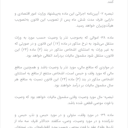
کنند.
تبصره ۲- آیین‌نامه اجرائی این ماده به‌پیشنهاد وزارت امور اقتصادی و
دارایی ظرف مدت شش ماه پس از تصویب این قانون به‌تصویب
هیأت‌وزیران خواهد رسید.
ماده ۳۸- اموالی که به‌موجب نذر یا وصیت حسب مورد به وراث
منتقل می‌شود به نرخ مذکور در ماده (۱۷) این قانون و در صورتی که
به غیر وراث به استثنای اشخاص مذکور در بند (۳) ماده (۲۴) این
قانون، منتقل شود مشمول مالیات بردرآمد اتفاقی خواهد بود.
در مواردی که منافع مالی، مورد نذر یا وصیت باشد و همچنین منافع
مالی که مورد وقف و حبس است، اشخاص منتفع از منافع به استثنای
اشخاص مذکور در بند (۳) ماده (۲۴) این قانون نسبت به منافع هر
سال مشمول مالیات بر درآمد خواهند بود.
تبصره- مال مورد وصیت وقتی مشمول مالیات خواهد بود که وصیت
با فوت موصی قطعی شده باشد.
ماده ۳۹- در مورد وقف، متولی و در مورد حبس و نذر، حبس و
نذرکننده و در مورد وصیت، وصی، مکلفند حداکثر ظرف سه ماه از
تاریخ وقوع‌ عقد یا فوت موصی حسب مورد اظهارنامه‌ای روی نمونه‌ای