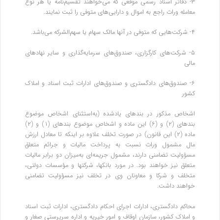
۳- دفاتر اسناد رسمی موقعی که می‌خواهند تقسیم‌نامه یا هر نوع
معامله وراث راجع به اموال و دارایی‌های متوفی را ثبت نمایند.
۴- شرکت‌هایی که متوفی در آنها مالک سهام یا سهم‌الشرکه می‌باشد.
۵- شرکت‌های کارگزاری، صندوق‌های سرمایه‌گذاری و سایر نهادهای
مالی
۶- صندوق‌های دادگستری و صندوق‌های ادارات ثبت اسناد و املاک
کشور
اشخاص مذکور در بندهای یادشده (به‌استثنای اشخاص موضوع
بندهای (۲) و (۶) این ماده و اشخاص موضوع بندهای (۱) و (۲)
ماده (۲) این قانون) در صورت تخلف علاوه بر اینکه تا معادل ارزش
مال مشمول وراث نسبت به پرداخت مالیات و جرائم متعلق
مسؤولیت تضامنی دارند، مشمول جریمه‌ای به‌میزان دو برابر مالیات
متعلق نیز خواهند بود. در مورد بانکها، شرکتها و مؤسسات دولتی،
متخلف و شرکا و معاونان وی در تخلف نیز مسؤولیت تضامنی
خواهند داشت.
محاکم دادگستری، ادارات اجرای احکام دادگستری، ادارات ثبت اسناد
و املاک کشور، سازمان اوقاف و امور خیریه و اداره سرپرستی صغار و