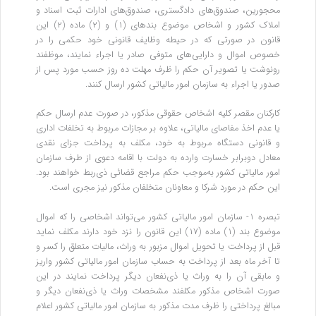
محجورین، صندوق‌های دادگستری، صندوق‌های ادارات ثبت اسناد و
املاک کشور و اشخاص موضوع بندهای (۱) و (۲) ماده (۲) این
قانون در صورتی که در حیطه وظایف قانونی خود حکمی را در
خصوص اموال و دارایی‌های متوفی صادر یا اجراء نمایند، موظفند
رونوشت یا تصویر آن حکم را ظرف مهلت ده روز حسب مورد پس از
صدور یا اجراء به سازمان امور مالیاتی کشور ارسال کنند.
کارکنان مقصر کلیه اشخاص حقوقی مذکور، در صورت عدم ارسال حکم
یا عدم اخذ مفاصای مالیاتی، علاوه بر مجازات مربوط به تخلفات اداری
و قانونی دستگاه مربوط به خود، مکلف به پرداخت جزای نقدی
معادل دوبرابر خسارت‌ وارده به دولت با اقامه دعوی از طرف سازمان
امور مالیاتی کشور به‌موجب حکم مراجع قضائی ذی‌ربط خواهند بود.
این حکم در مورد شرکا و معاونان متخلفان مذکور نیز مجری است.
تبصره ۱- سازمان امور مالیاتی کشور می‌تواند اشخاصی را که اموال
موضوع بند (۱) ماده (۱۷) این قانون را نزد خود دارند مکلف نماید
قبل از پرداخت یا تحویل اموال مزبور به وراث، مالیات متعلق را کسر و
تا آخر ماه بعد از پرداخت به حساب سازمان امور مالیاتی کشور واریز
و مابقی آن را به وراث یا ذی‌نفعان دیگر پرداخت نمایند در این
صورت اشخاص مذکور مکلفند مشخصات وراث یا ذی‌نفعان دیگر و
مبالغ پرداختی را ظرف مدت مذکور به سازمان امور مالیاتی کشور اعلام