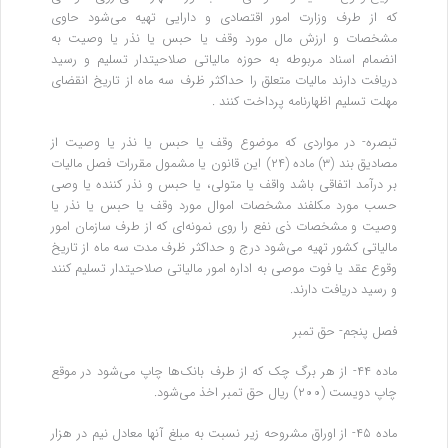
که از طرف وزارت امور اقتصادی و دارایی تهیه می‌شود حاوی
مشخصات و ارزش مال‌ مورد وقف یا حبس یا نذر یا وصیت به
انضمام اسناد مربوطه به حوزه مالیاتی صلاحیتدار تسلیم و رسید
دریافت دارند مالیات متعلق را حداکثر ظرف سه ماه از تاریخ انقضای
مهلت تسلیم اظهارنامه پرداخت کنند .
تبصره- در مواردی که موضوع وقف یا حبس یا نذر یا وصیت از
مصادیق بند (۳) ماده (۲۴) این قانون یا مشمول مقررات فصل مالیات
بر درآمد اتفاقی باشد واقف یا متولی، یا حبس و نذر کننده یا وصی
حسب مورد مکلفند مشخصات اموال مورد وقف یا حبس یا نذر یا
وصیت و مشخصات ذی‌ نفع را روی نمونه‌ای که از طرف سازمان امور
مالیاتی کشور تهیه می‌شود درج و حداکثر ظرف مدت سه ماه از تاریخ
وقوع عقد یا فوت موصی به اداره امور مالیاتی صلاحیتدار تسلیم کنند
و رسید دریافت دارند.
‌فصل پنجم- حق تمبر
‌ماده ۴۴- از هر برگ چک که از طرف بانک‌ها چاپ می‌شود در موقع
چاپ دویست (۲۰۰) ریال حق تمبر اخذ می‌شود.
ماده ۴۵- از اوراق مشروحه زیر نسبت به مبلغ آنها معادل نیم در هزار