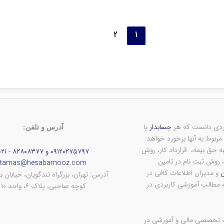
2
1
جسابدار
یا
آدرس و تلفن:
مدیر شرکتی در طول دوران فعالیت خود بارها و بارها با مسائل و موارد مربوط به آن‎ها برخورد خواهد
ه حق بیمه، قرارداد کار، روش
۰۹۱۲۰۲۷۵۷۹۷ و ۸۲۸۰۸۳۷۷ - ۰۲۱
روش ثبت نام در تامین
tamas@hesabamooz.com
ن
و مدیران اطلاعات کافی در
آدرس: تهران، بزرگراه تندگویان، خیابان به
ه مطالب آموزشی کاربردی در
کوچه صاحبی، پلاک ۶، واحد ۱۰
ف ارائه خدمات تخصصی مالی و آموزشی در