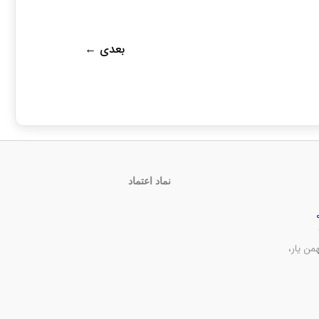
بعدی
←
نماد اعتماد
من یار،